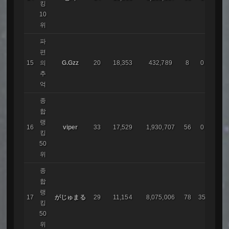
킹
10
위
파
편
レム
15
의
G.Gzz
20
18,353
432,789
8
0
ア
추
억
종
합
랭
16
viper
33
17,529
1,930,707
56
0
IMA
킹
50
위
종
합
랭
17
がじゅまる
29
11,154
8,075,006
78
35
IMA
킹
50
위