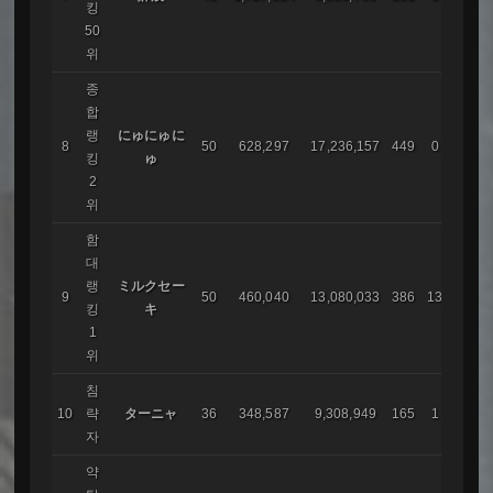
킹
50
위
종
합
랭
にゅにゅに
メイ
8
50
628,297
17,236,157
449
0
킹
ゅ
ル_サ
2
위
함
대
랭
ミルクセー
9
50
460,040
13,080,033
386
13
暫定
킹
キ
1
위
침
10
략
ターニャ
36
348,587
9,308,949
165
1
AIR
자
약