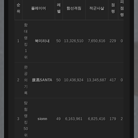
피
순
레
점
소속 
플레이어
함선격침
적군사살
점
위
벨
령
국
령
함
대
랭
1
북미리내
50
13,326,510
7,650,616
229
0
코리
킹
1
위
완
공
2
의
腹黒SANTA
50
10,436,924
13,345,687
417
0
AIR
기
록
탐
험
랭
3
sionn
49
6,163,961
6,825,416
179
2
白狼
킹
50
위