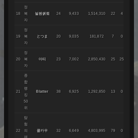
정
18
복
뉠붠쉙큌
24
9,433
1,514,310
22
4
화신
자
정
19
복
とつま
20
9,035
181,872
7
0
자
정
20
복
아띠
23
7,002
2,850,430
25
25
화신
자
종
합
랭
21
Blatter
38
6,925
1,292,850
13
0
E.F.S
킹
50
위
탐
험
22
의
쿨카우
32
6,649
4,803,995
79
0
코리
제