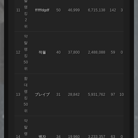
탈
랭
11
fffffdgdf
50
46,999
6,715,138
142
3
코리
킹
2
위
약
탈
랭
12
적월
40
37,800
2,488,088
59
0
코리
킹
50
위
함
대
랭
レム
13
ブレイブ
31
28,842
5,931,762
97
10
킹
ア
50
위
약
탈
랭
14
뱅자
34
19,960
3,233,357
63
0
코리