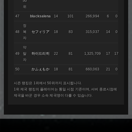
50
위
47
blacksalena
14
101
266,994
6
0
정
48
복
セフィリア
18
83
315,037
14
0
자
약
49
탈
하이드리히
22
81
1,325,709
17
17
자
50
かふぇもか
18
81
660,063
21
0
IMA
시즌 랭킹은 1위에서 50위까지 표시됩니다.
1위 제국 랭킹의 플레이어는 통일 시점 기준이며, 서버 종료시점에
제국을 바꾼 경우 소속 제국명이 다를 수 있습니다.