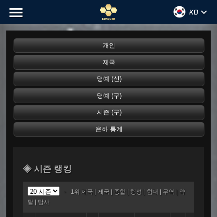
menu
keyboard_arrow_down
KO
◈ 시즌 랭킹
-
1위 제국
|
제국
|
종합
|
행성
|
함대
|
무역
|
약
탈
|
탐사