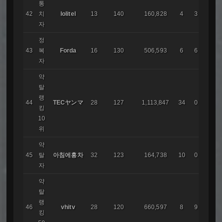
통
レム
42
치
lolitel
13
140
160,828
4
3
ア
자
정
43
복
Forda
16
130
506,593
6
6
코리
자
약
탈
랭
44
TECヤンマ
28
127
1,113,847
34
0
IMA
킹
10
위
약
45
탈
아침에홍차
32
123
164,738
10
0
코리
자
약
탈
랭
46
vhitv
28
120
660,597
8
9
E.F.S
킹