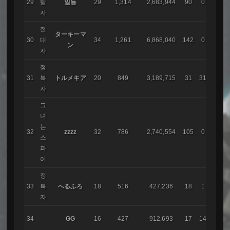
29
탈
일등
29
1,314
2,683,944
90
0
코리
자
절
ターキーマ
30
대
34
1,261
6,868,040
142
0
AIR
ン
자
정
31
복
トルメキア
20
849
3,189,715
31
31
AIR
자
그
녀
는
32
zzzz
32
786
2,740,554
105
0
코리
스
파
이
정
33
복
へるふろ
18
516
427,236
18
1
자
レム
34
GG
16
427
912,693
17
14
ア