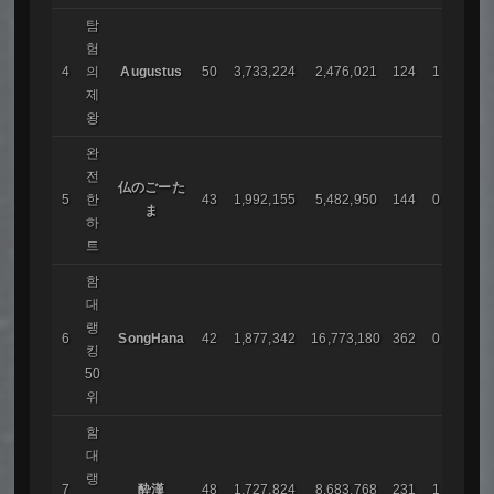
탐
험
4
의
Augustus
50
3,733,224
2,476,021
124
1
Roma
제
왕
완
전
仏のごーた
5
한
43
1,992,155
5,482,950
144
0
AIR
ま
하
트
함
대
랭
6
SongHana
42
1,877,342
16,773,180
362
0
코리
킹
50
위
함
대
랭
7
酔漢
48
1,727,824
8,683,768
231
1
Galact