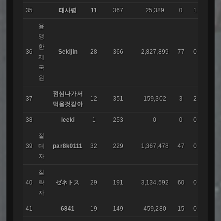
35
태사령
11
367
25,389
0
1
용
맹
한
36
Sekijin
28
366
2,827,899
77
0
AIR
제
국
원
점심나가서
37
12
351
159,302
3
2
먹을것같아
38
leeki
1
253
0
0
0
절
39
대
par8k0111
32
229
1,367,478
47
0
코리
자
침
40
략
ゼネトス
29
191
3,134,592
60
0
IMA
자
41
6841
19
149
459,280
15
0
IMA