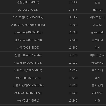
란돌(5056-4962)
17,504
란돌
S1(5030-5022)
17,477
SMAAP
아이고엄니(4995-4889)
16,189
아이고엄니
ARUM-A0-00(5066-4879)
14,203
미리샘
greenhell(4953-5111)
13,706
greenhell
블루베리(5003-5048)
13,093
블루베리
자두(5013-4866)
12,306
탱자
전철 1호(4917-4844)
12,276
아이고엄니
배둘레40(5005-4778)
12,126
배둘레40
0. 미리내(4964-5042)
12,037
북미리내
+000+(5053-4949)
11,940
뱅자
1_로시난테(5023-5039)
11,815
로시난테
ZODIAC(5015-5172)
11,522
ZODIAC
안산(5184-5071)
11,246
앰흑