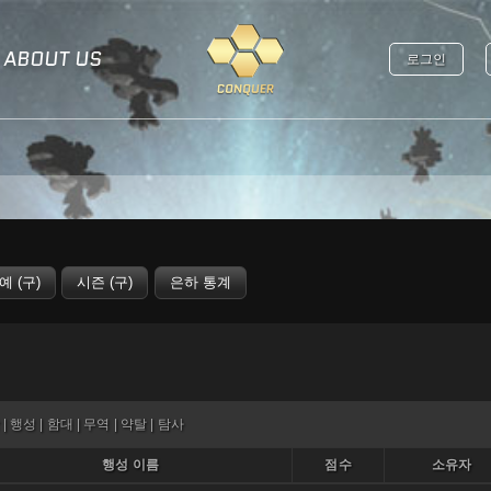
ABOUT US
로그인
|
행성
|
함대
|
무역
|
약탈
|
탐사
행성 이름
점수
소유자