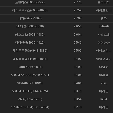
노틸러스(5003-5049)
9,771
블루베리
칙칙폭폭 4호(4956-4890)
9,759
아이고엄니
사과(4977-4867)
9,707
탱자
01.태조(5080-5098)
9,651
SMAAP
카오스홀(5078-4987)
9,604
카오스홀
탕탕만만(4965-4912)
9,546
탕탕만만
칙칙폭폭 5호(4948-4882)
9,509
아이고엄니
칙칙폭폭 3호(4969-4887)
9,497
아이고엄니
Earth(5076-4837)
9,493
다덤벼
ARUM-A5-00E(5049-4901)
9,406
미리샘
이히3(5177-4995)
9,386
이히
ARUM-B0-00(5064-4875)
9,375
미리샘
lol24(5094-5231)
9,354
lol24
ARUM-A3-00M(5081-4894)
9,279
미리샘