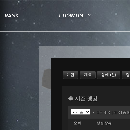
RANK
COMMUNITY
◈ 시즌 랭킹
-
1위 제국
|
제국
|
종합
순위
행성 종류