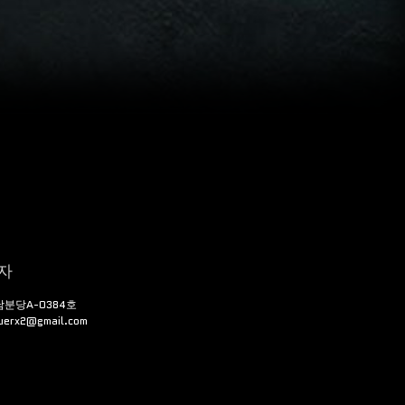
자
남분당A-0384호
rx2@gmail.com