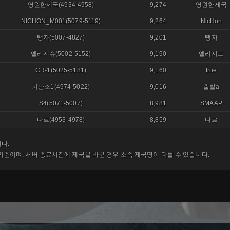
영원한제국(4934-4958)
9,274
영원한제국
NICHON_M001(5079-5119)
9,264
NicHon
탱자(5007-4827)
9,201
탱자
엘리지슈(5002-5152)
9,190
엘리시드
CR-1(5025-5181)
9,160
troe
피난소1(4974-5022)
9,016
출발a
S4(5071-5007)
8,981
SMAAP
다르(4953-4978)
8,859
다르
다.
기준이며, 서버 종료시점에 제국을 바꾼 경우 소속 제국명이 다를 수 있습니다.