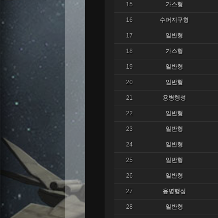
15
가스형
16
수퍼지구형
17
일반형
18
가스형
19
일반형
20
일반형
21
용병행성
22
일반형
23
일반형
24
일반형
25
일반형
26
일반형
27
용병행성
28
일반형