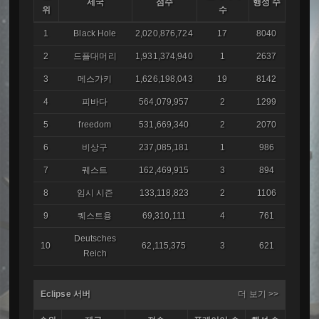
제국
점수
행성 수
위
수
1
Black Hole
2,020,876,724
17
8040
2
드플대머리
1,931,374,940
1
2637
3
메스가키
1,626,198,043
19
8142
4
피바다
564,079,957
2
1299
5
freedom
531,669,340
2
2070
6
비상구
237,085,181
1
986
7
퀘스트
162,469,915
3
894
8
임시 시즌
133,118,823
2
1106
9
퀘스트용
69,310,111
4
761
Deutsches
10
62,115,375
3
621
Reich
Eclipse 서버
더 보기 >>