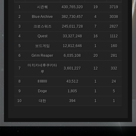
1
시즌퀘
430,765,320
19
3719
2
Blue Archive
382,730,457
4
3038
3
크로스워즈
245,011,728
7
2827
4
Quest
33,327,248
16
1112
5
보드게임
12,812,646
1
160
6
Grim Reaper
6,035,108
20
281
마치카네후쿠키타
7
3,601,227
12
332
루
8
IlIIIllllI
43,512
1
24
9
Doge
1,805
1
5
10
대한
394
1
1