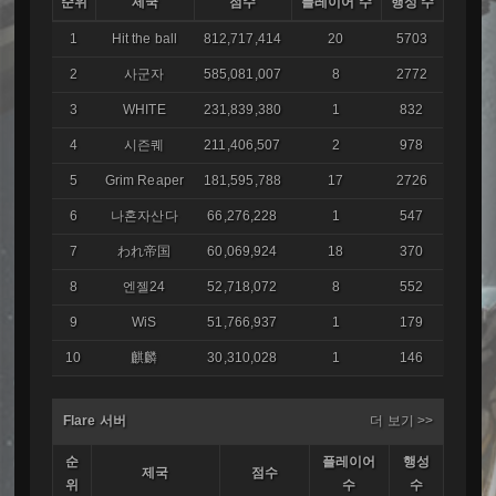
순위
제국
점수
플레이어 수
행성 수
1
Hit the ball
812,717,414
20
5703
2
사군자
585,081,007
8
2772
3
WHITE
231,839,380
1
832
4
시즌퀘
211,406,507
2
978
5
Grim Reaper
181,595,788
17
2726
6
나혼자산다
66,276,228
1
547
7
われ帝国
60,069,924
18
370
8
엔젤24
52,718,072
8
552
9
WiS
51,766,937
1
179
10
麒麟
30,310,028
1
146
Flare 서버
더 보기 >>
순
플레이어
행성
제국
점수
위
수
수